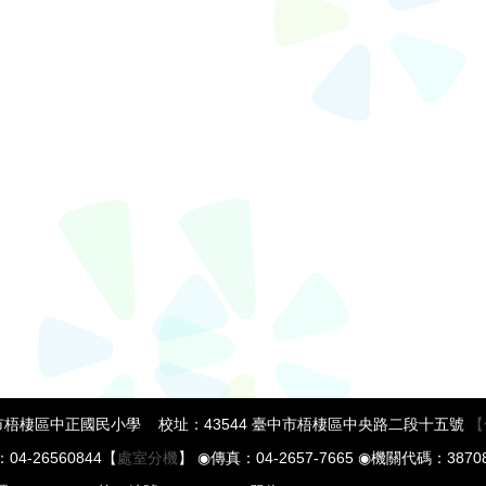
梧棲區中正國民小學 校址：43544 臺中市梧棲區中央路二段十五號
【
04-26560844【
處室分機
】 ◉傳真：04-2657-7665 ◉機關代碼：38708