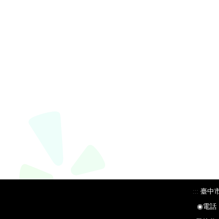
:::
臺中市
◉電話：