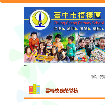
跳
到
主
要
內
容
區
:::
:::
網站導
雲端校務榮譽榜