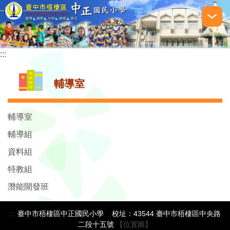
跳
到
主
要
:::
內
容
區
輔導室
輔導室
輔導組
資料組
特教組
潛能開發班
:::
臺中市梧棲區中正國民小學 校址：43544 臺中市梧棲區中央路
二段十五號
【位置圖】