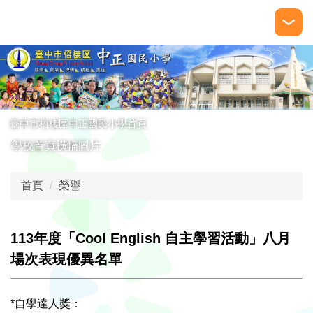
跳
到
主
要
內
容
區
臺中市梧棲區中正國民小學首頁
學校首頁橫幅圖片
首頁
榮譽
113年度「Cool English 自主學習活動」八月
場次表現優異名單
*自學達人獎：