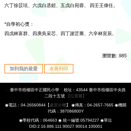
六丁徐苡玹、六戊白丞鎧、五戊白宛蓉、 四壬王偉任。
*自學初心獎：
四戊林富群、四庚吳采芯、四丁謝芷蕎、六辛林宣辰。
瀏覽數:
985
加到我的最愛
友善列印
:::
臺中市梧棲區中正國民小學 校址：43544 臺中市梧棲區中央路
二段十五號
【位置圖】
◉電話：04-26560844【
處室分機
】 ◉傳真：04-2657-7665 ◉機關
代碼：387086800Y
◉學校代碼：064663 ◉ 統一編號:05794227 ◉單位
OID:2.16.886.111.90027.90014.100001