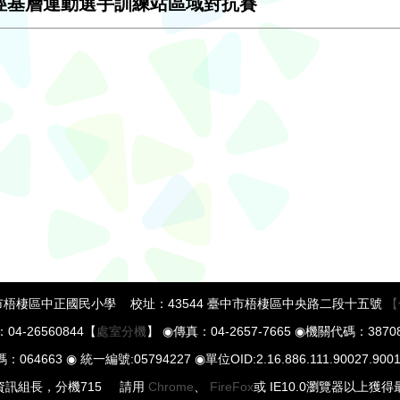
田徑基層運動選手訓練站區域對抗賽
梧棲區中正國民小學 校址：43544 臺中市梧棲區中央路二段十五號
【
04-26560844【
處室分機
】 ◉傳真：04-2657-7665 ◉機關代碼：38708
64663 ◉ 統一編號:05794227 ◉單位OID:2.16.886.111.90027.9001
 資訊組長，分機715 請用
Chrome
、
FireFox
或 IE10.0瀏覽器以上獲