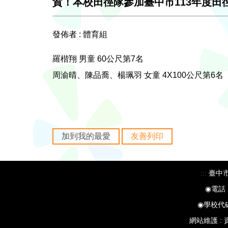
賀！本校田徑隊參加臺中市113年度
發佈者 :
體育組
羅楷翔 男童 60公尺第7名
周渝晴、陳品喬、楊珮羽 女童 4X100公尺第6名
加到我的最愛
友善列印
:::
臺中市
◉電話：
◉學校代碼：0
網站維護 :