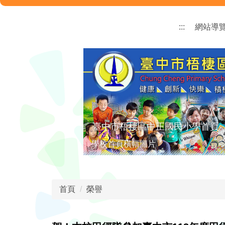
跳
到
:::
網站導
主
要
內
容
區
臺中市梧棲區中正國民小學首頁
學校首頁橫幅圖片
首頁
榮譽