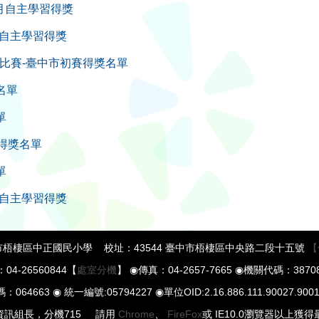
10月自主學習得獎
9月自主學習得獎
選比賽-臺中市初賽得獎名單
名單
單
比賽得獎名單
單
8月自主學習得獎
梧棲區中正國民小學 校址：43544 臺中市梧棲區中央路二段十五號
【
04-26560844【
處室分機
】 ◉傳真：04-2657-7665 ◉機關代碼：38708
64663 ◉ 統一編號:05794227 ◉單位OID:2.16.886.111.90027.9001
 資訊組長，分機715 請用
Chrome
、
FireFox
或 IE10.0瀏覽器以上獲