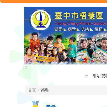
跳
到
主
要
內
容
區
:::
:::
網站導
首頁
榮譽